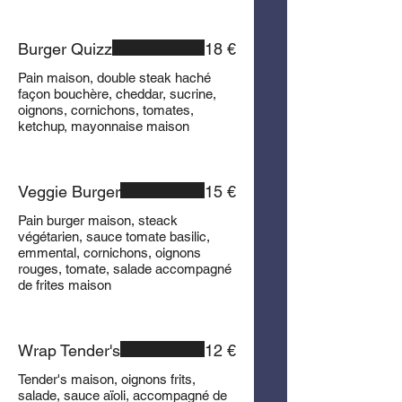
Burger Quizz
18 €
Pain maison, double steak haché
façon bouchère, cheddar, sucrine,
oignons, cornichons, tomates,
ketchup, mayonnaise maison
Veggie Burger
15 €
Pain burger maison, steack
végétarien, sauce tomate basilic,
emmental, cornichons, oignons
rouges, tomate, salade accompagné
de frites maison
Wrap Tender's
12 €
Tender's maison, oignons frits,
salade, sauce aïoli, accompagné de