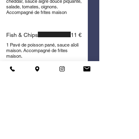
cheddar, sauce aigre douce piquante,
salade, tomates, oignons.
Accompagné de frites maison
Fish & Chips
11 €
1 Pavé de poisson pané, sauce aïoli
maison. Accompagné de frites
maison.
Double Fish & chips
15 €
2 Pavés de poisson pané, sauce aïoli
maison. Accompagné de frites
maison.